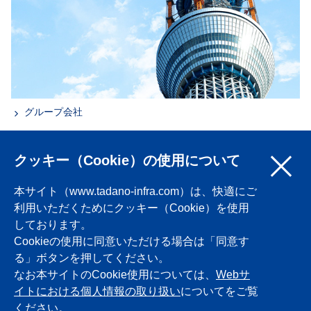
グループ会社
TOPへ戻る
クッキー（Cookie）の使用について
企業情報
本サイト（www.tadano-infra.com）は、快適にご
利用いただくためにクッキー（Cookie）を使用
製品情報
しております。
Cookieの使用に同意いただける場合は「同意す
メンテナンス情報
る」ボタンを押してください。
なお本サイトのCookie使用については、
Webサ
イトにおける個人情報の取り扱い
についてをご覧
採用情報
ください。